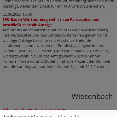
Freiheitsrechte. Die SPD in Baden-Württemberg sieht sich darin
bestätigt, weiter den Druck für ein AfD-Verbot zu erhöhen.
22.06.2026 10:06
SPD Baden-Württemberg wählt neue Parteispitze und
beschließt zentrale Anträge
Auf ihrem Landesparteitag hat die SPD Baden-Württemberg
ihre Parteispitze und den Landesvorstand neu gewählt und
wichtige Anträge beschlossen. Als stellvertretende
Landesvorsitzende wurden die Bundestagsabgeordneten
Jasmina Hostert (83,2 Prozent) und Parsa Marvi (73,0 Prozent)
wiedergewählt. Neu in das Amt gewählt wurden Yannik
Hummel, Forstwirt und Student, mit 80,9 Prozent der Stimmen
und die Landtagsabgeordnete Viviane Sigg mit 85,9 Prozent.
Wiesenbach
Rats- und Bürgerinformationssystem