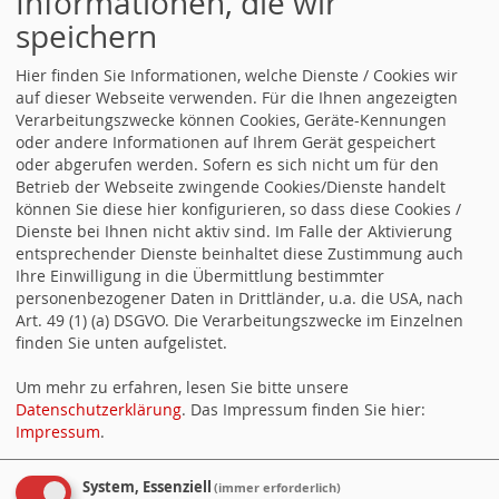
Informationen, die wir
speichern
Neues aus Berlin
Hier finden Sie Informationen, welche Dienste / Cookies wir
auf dieser Webseite verwenden. Für die Ihnen angezeigten
Verarbeitungszwecke können Cookies, Geräte-Kennungen
oder andere Informationen auf Ihrem Gerät gespeichert
oder abgerufen werden. Sofern es sich nicht um für den
13.07.2026 09:38
Betrieb der Webseite zwingende Cookies/Dienste handelt
Zusammen Zukunft schreiben.
können Sie diese hier konfigurieren, so dass diese Cookies /
Die SPD erarbeitet ein neues Grundsatzprogramm. Mach mit
Dienste bei Ihnen nicht aktiv sind. Im Falle der Aktivierung
und gestalte mit uns die Zukunft.
entsprechender Dienste beinhaltet diese Zustimmung auch
29.06.2026 22:00
Ihre Einwilligung in die Übermittlung bestimmter
Alle reden von der Rente. Wir sichern sie.
personenbezogener Daten in Drittländer, u.a. die USA, nach
Rente ist mehr als Mathematik. Rente ist mehr als Demografie.
Art. 49 (1) (a) DSGVO. Die Verarbeitungszwecke im Einzelnen
Rente ist eine entscheidende Frage der Gerechtigkeit.
finden Sie unten aufgelistet.
26.06.2026 13:36
Um mehr zu erfahren, lesen Sie bitte unsere
Stark gegen rechts
Datenschutzerklärung
. Das Impressum finden Sie hier:
Wir verteidigen unsere Demokratie - mit Haltung, klaren
Impressum
.
Argumenten und unseren Werten: Freiheit. Gerechtigkeit.
Solidarität. Du willst mehr als zuschauen?
System, Essenziell
(immer erforderlich)